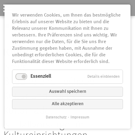
KULTURRAT THÜRINGEN E.V.
Wir verwenden Cookies, um Ihnen das bestmögliche
Erlebnis auf unserer Website zu bieten und die
N
Relevanz unserer Kommunikation mit Ihnen zu
verbessern. Ihre Präferenzen sind uns wichtig. Wir
ü
verwenden nur die Daten, für die Sie uns Ihre
Zustimmung gegeben haben, mit Ausnahme der
Kulturrat Thüringen
unbedingt erforderlichen Cookies, die für die
Funktionalität dieser Website erforderlich sind.
Navigation
News
überspringen
Essenziell
Details einblenden
Bildung und Teilhabe
Auswahl speichern
Kultur und Politik
Alle akzeptieren
Kulturnadel
Datenschutz
Impressum
Notfallvorsorge für